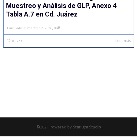
Muestreo y Análisis de GLP, Anexo 4
Tabla A.7 en Cd. Juárez
,
,
Luis Galicia
marzo 12, 2026
0
Leer más
0
likes
©
2021 Powered by
Starlight Studio