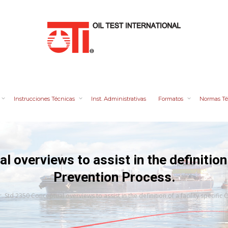
Instrucciones Técnicas
Inst. Administrativas
Formatos
Normas Té
overviews to assist in the definition o
Prevention Process.
. Std 2350 Conceptual overviews to assist in the definition of a facility specific 