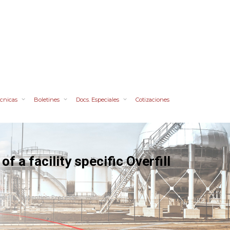
cnicas
Boletines
Docs. Especiales
Cotizaciones
f a facility specific Overfill
Overfill Prevention Process.