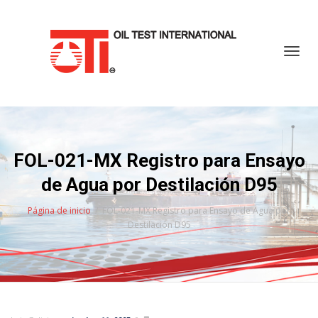
Cambi
FOL-021-MX Registro para Ensayo
de Agua por Destilación D95
Página de inicio
FOL-021-MX Registro para Ensayo de Agua por
Destilación D95