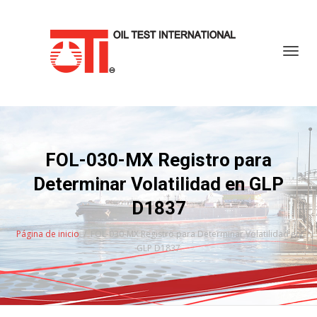
Cambi
FOL-030-MX Registro para
Determinar Volatilidad en GLP
D1837
Página de inicio
FOL-030-MX Registro para Determinar Volatilidad en
GLP D1837