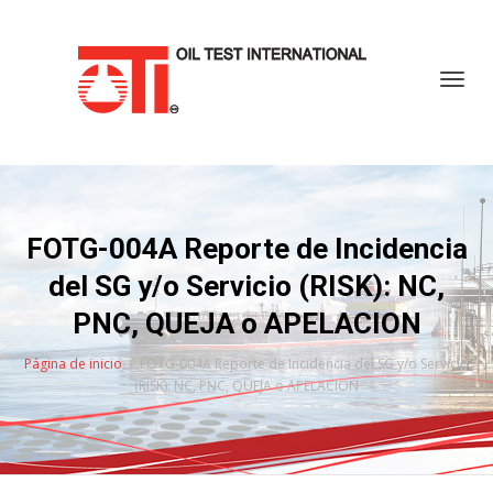
Cambi
FOTG-004A Reporte de Incidencia
del SG y/o Servicio (RISK): NC,
PNC, QUEJA o APELACION
Página de inicio
FOTG-004A Reporte de Incidencia del SG y/o Servicio
(RISK): NC, PNC, QUEJA o APELACION