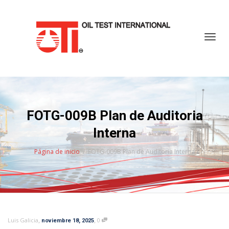
Cambi
FOTG-009B Plan de Auditoria
Interna
Página de inicio
FOTG-009B Plan de Auditoria Interna
,
,
Luis Galicia
0
noviembre 18, 2025