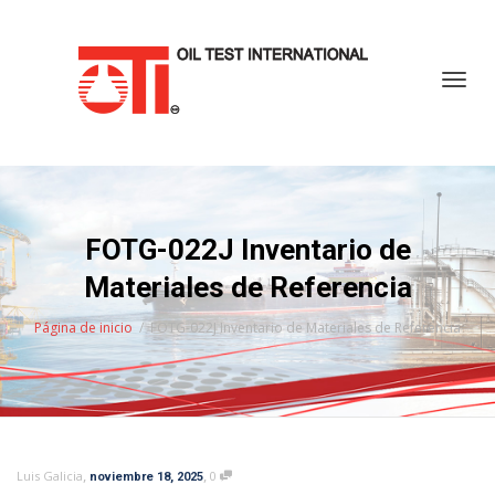
Cambi
FOTG-022J Inventario de
Materiales de Referencia
Página de inicio
FOTG-022J Inventario de Materiales de Referencia
,
,
Luis Galicia
0
noviembre 18, 2025