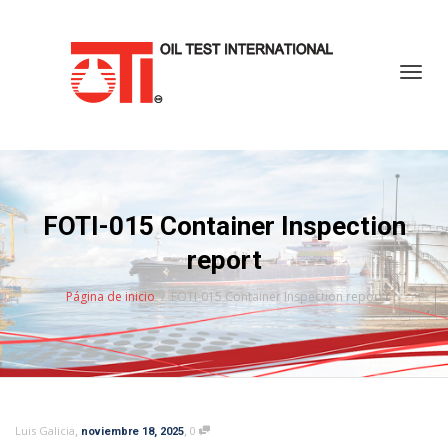
Cambi
FOTI-015 Container Inspection
report
Página de inicio
FOTI-015 Container Inspection report
,
,
Luis Galicia
0
noviembre 18, 2025