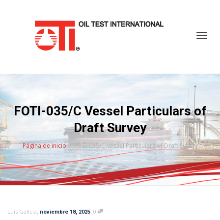
Cambi
FOTI-035/C Vessel Particulars of
Draft Survey
Página de inicio
FOTI-035/C Vessel Particulars of Draft Survey
,
,
Luis Galicia
0
noviembre 18, 2025