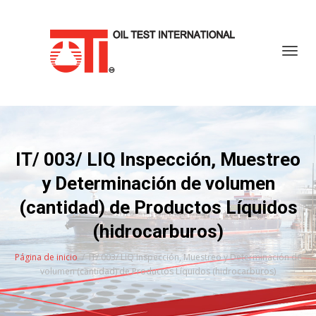
Cambi
IT/ 003/ LIQ Inspección, Muestreo
y Determinación de volumen
(cantidad) de Productos Líquidos
(hidrocarburos)
Página de inicio
IT/ 003/ LIQ Inspección, Muestreo y Determinación de
volumen (cantidad) de Productos Líquidos (hidrocarburos)