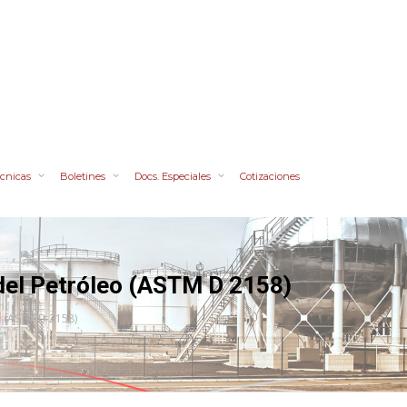
cnicas
Boletines
Docs. Especiales
Cotizaciones
del Petróleo (ASTM D 2158)
o (ASTM D 2158)