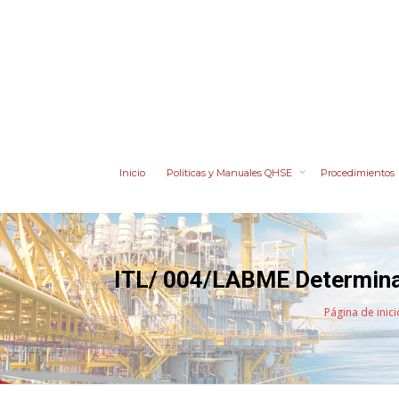
Inicio
Politicas y Manuales QHSE
Procedimientos
ITL/ 004/LABME Determinac
Página de inici