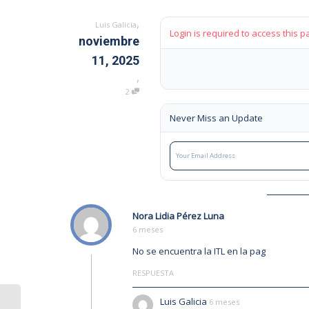
,
Luis Galicia
Login is required to access this p
noviembre
11, 2025
,
2
Never Miss an Update
Nora Lidia Pérez Luna
6 meses
No se encuentra la ITL en la pag
RESPUESTA
Luis Galicia
6 meses