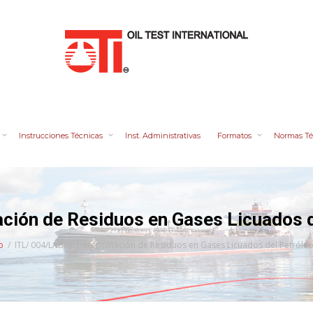
Instrucciones Técnicas
Inst. Administrativas
Formatos
Normas Té
ión de Residuos en Gases Licuados 
o
ITL/ 004/LABME Determinación de Residuos en Gases Licuados del Petróle