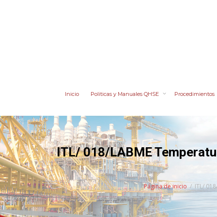
Inicio
Politicas y Manuales QHSE
Procedimientos
ITL/ 018/LABME Temperatur
Página de inicio
ITL/ 01