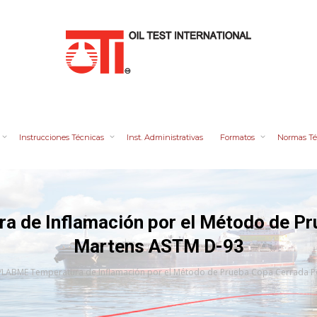
Instrucciones Técnicas
Inst. Administrativas
Formatos
Normas Té
a de Inflamación por el Método de Pr
Martens ASTM D-93
8/LABME Temperatura de Inflamación por el Método de Prueba Copa Cerrada P