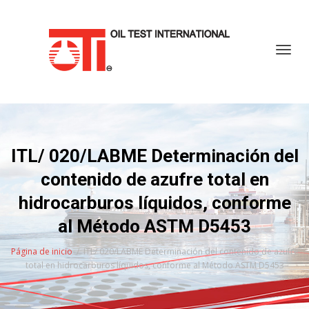
Cambi
ITL/ 020/LABME Determinación del
contenido de azufre total en
hidrocarburos líquidos, conforme
al Método ASTM D5453
Página de inicio
ITL/ 020/LABME Determinación del contenido de azufre
total en hidrocarburos líquidos, conforme al Método ASTM D5453