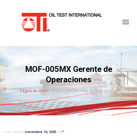
Cambi
MOF-005MX Gerente de
Operaciones
Página de inicio
MOF-005MX Gerente de Operaciones
,
,
Luis Galicia
0
noviembre 10, 2025