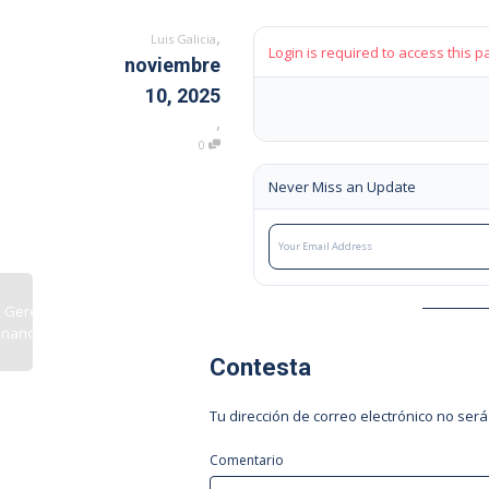
,
Luis Galicia
Login is required to access this p
noviembre
10, 2025
,
0
Never Miss an Update
 Gerente
inanciero
Contesta
Tu dirección de correo electrónico no será
Comentario