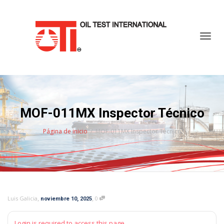
Cambi
MOF-011MX Inspector Técnico
Página de inicio
MOF-011MX Inspector Técnico
,
,
Luis Galicia
0
noviembre 10, 2025
Login is required to access this page