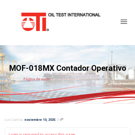
Cambi
MOF-018MX Contador Operativo
Página de inicio
MOF-018MX Contador Operativo
,
,
Luis Galicia
0
noviembre 10, 2025
Login is required to access this page