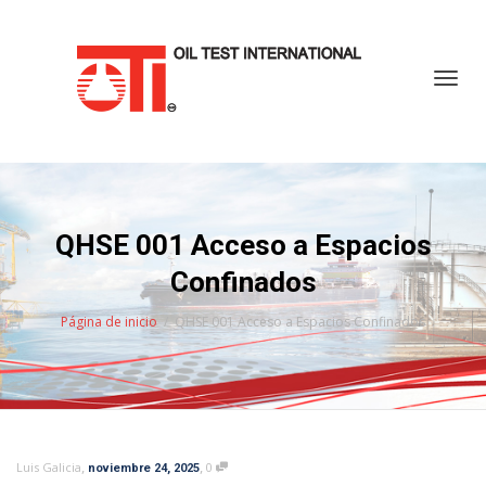
Cambi
QHSE 001 Acceso a Espacios
Confinados
Página de inicio
QHSE 001 Acceso a Espacios Confinados
,
,
Luis Galicia
0
noviembre 24, 2025