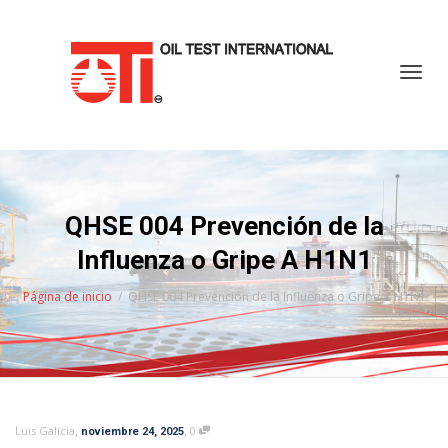
Cambi
QHSE 004 Prevención de la
Influenza o Gripe A H1N1
Página de inicio
QHSE 004 Prevención de la Influenza o Gripe A H1N1
,
,
Luis Galicia
0
noviembre 24, 2025