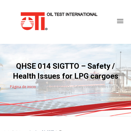
Cambi
QHSE 014 SIGTTO – Safety /
Health Issues for LPG cargoes
Página de inicio
QHSE 014 SIGTTO – Safety / Health Issues for LPG
cargoes