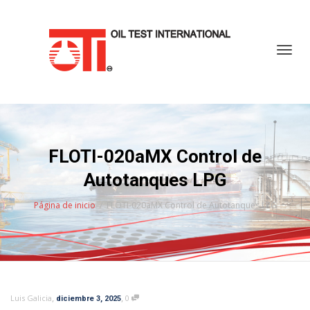
Cambi
FLOTI-020aMX Control de
Autotanques LPG
Página de inicio
FLOTI-020aMX Control de Autotanques LPG
,
,
Luis Galicia
0
diciembre 3, 2025